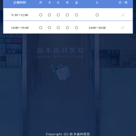
診療時間
月
火
水
木
金
土
日・祝
9:30～12:00
〇
〇
〇
〇
〇
〇
／
14:00〜19:00
〇
〇
〇
〇
〇
14:00～16:00
／
Copyright (C) 鈴木歯科医院