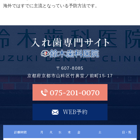
海外ではすでに主流となっている予防方法です。
〒607-8085
京都府京都市山科区竹鼻堂ノ前町15-17
075-201-0070
WEB予約
診療時間
月
火
水
木
金
土
日・祝